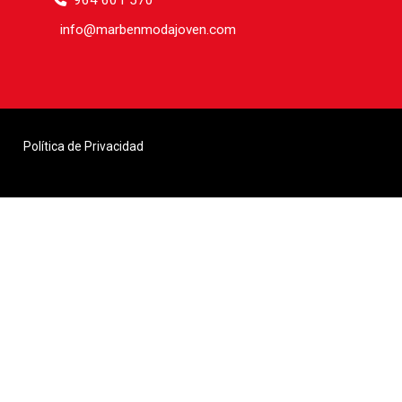
964 601 570
info
marbenmodajoven.com
Política de Privacidad