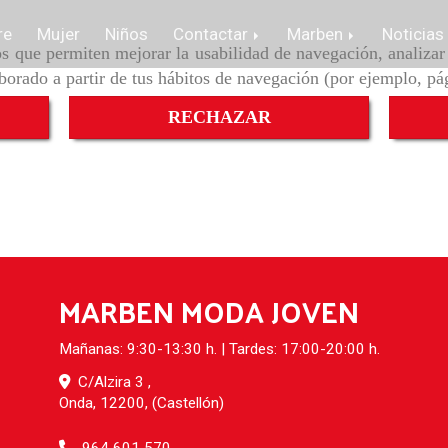
re
Mujer
Niños
Contactar
Marben
Noticias
ros que permiten mejorar la usabilidad de navegación, analiza
aborado a partir de tus hábitos de navegación (por ejemplo, pá
RECHAZAR
MARBEN MODA JOVEN
Mañanas: 9:30-13:30 h. | Tardes: 17:00-20:00 h.
C/Alzira 3 ,
Onda
,
12200
,
(Castellón)